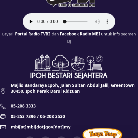
Layari
Portal Radio TVBI
dan
Facebook Radio MBI
untuk info segmen
DJ
Majlis Bandaraya Ipoh, Jalan Sultan Abdul Jalil, Greentown
30450, Ipoh Perak Darul Ridzuan
05-208 3333
05-253 7396 / 05-208 3530
mbi[at]mbi[dot]gov[dot]my