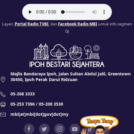
Layari
Portal Radio TVBI
dan
Facebook Radio MBI
untuk info segmen
DJ
Majlis Bandaraya Ipoh, Jalan Sultan Abdul Jalil, Greentown
30450, Ipoh Perak Darul Ridzuan
05-208 3333
05-253 7396 / 05-208 3530
mbi[at]mbi[dot]gov[dot]my