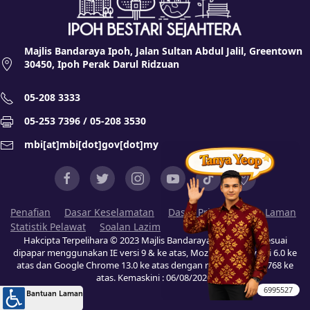
Majlis Bandaraya Ipoh, Jalan Sultan Abdul Jalil, Greentown
30450, Ipoh Perak Darul Ridzuan
05-208 3333
05-253 7396 / 05-208 3530
mbi[at]mbi[dot]gov[dot]my
Penafian
Dasar Keselamatan
Dasar Privasi
Peta Laman
Statistik Pelawat
Soalan Lazim
Hakcipta Terpelihara © 2023 Majlis Bandaraya Ipoh (MBI). Sesuai
dipapar menggunakan IE versi 9 & ke atas, Mozilla Firefox versi 6.0 ke
atas dan Google Chrome 13.0 ke atas dengan resolusi 1024 x 768 ke
atas. Kemaskini :
06/08/2026
.
Jumlah Pelawat
6995527