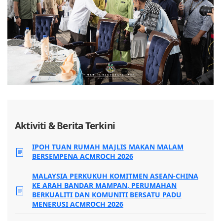
Aktiviti & Berita Terkini
IPOH TUAN RUMAH MAJLIS MAKAN MALAM
BERSEMPENA ACMROCH 2026
MALAYSIA PERKUKUH KOMITMEN ASEAN-CHINA
KE ARAH BANDAR MAMPAN, PERUMAHAN
BERKUALITI DAN KOMUNITI BERSATU PADU
MENERUSI ACMROCH 2026