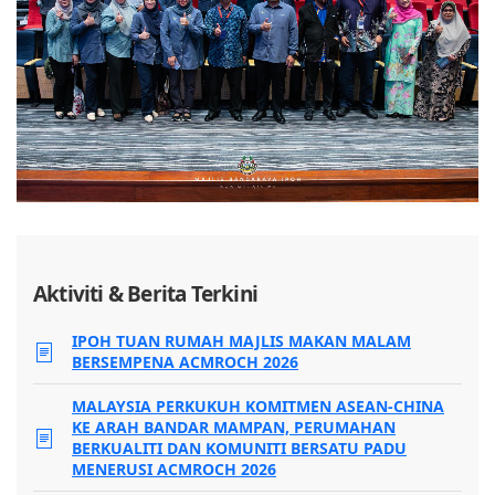
Aktiviti & Berita Terkini
IPOH TUAN RUMAH MAJLIS MAKAN MALAM
BERSEMPENA ACMROCH 2026
MALAYSIA PERKUKUH KOMITMEN ASEAN-CHINA
KE ARAH BANDAR MAMPAN, PERUMAHAN
BERKUALITI DAN KOMUNITI BERSATU PADU
MENERUSI ACMROCH 2026