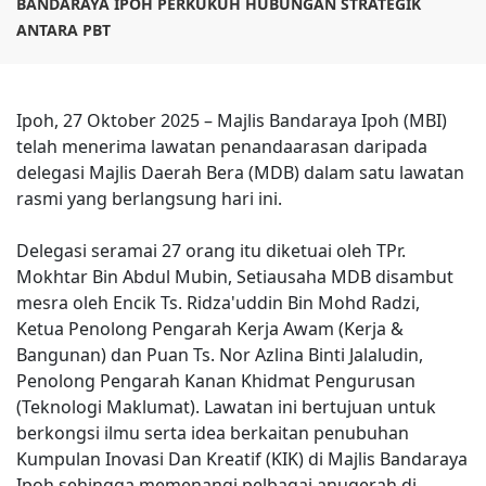
BANDARAYA IPOH PERKUKUH HUBUNGAN STRATEGIK
ANTARA PBT
Ipoh, 27 Oktober 2025 – Majlis Bandaraya Ipoh (MBI)
telah menerima lawatan penandaarasan daripada
delegasi Majlis Daerah Bera (MDB) dalam satu lawatan
rasmi yang berlangsung hari ini.
Delegasi seramai 27 orang itu diketuai oleh TPr.
Mokhtar Bin Abdul Mubin, Setiausaha MDB disambut
mesra oleh Encik Ts. Ridza'uddin Bin Mohd Radzi,
Ketua Penolong Pengarah Kerja Awam (Kerja &
Bangunan) dan Puan Ts. Nor Azlina Binti Jalaludin,
Penolong Pengarah Kanan Khidmat Pengurusan
(Teknologi Maklumat). Lawatan ini bertujuan untuk
berkongsi ilmu serta idea berkaitan penubuhan
Kumpulan Inovasi Dan Kreatif (KIK) di Majlis Bandaraya
Ipoh sehingga memenangi pelbagai anugerah di