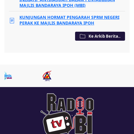
MAJLIS BANDARAYA IPOH (MBI)
KUNJUNGAN HORMAT PENGARAH SPRM NEGERI
PERAK KE MAJLIS BANDARAYA IPOH
Ke Arkib Berita..