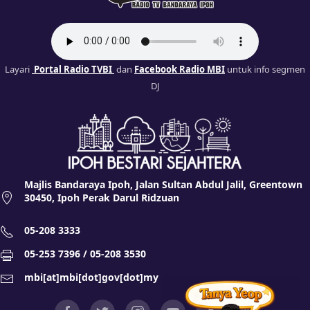
Layari
Portal Radio TVBI
dan
Facebook Radio MBI
untuk info segmen
DJ
Majlis Bandaraya Ipoh, Jalan Sultan Abdul Jalil, Greentown
30450, Ipoh Perak Darul Ridzuan
05-208 3333
05-253 7396 / 05-208 3530
mbi[at]mbi[dot]gov[dot]my