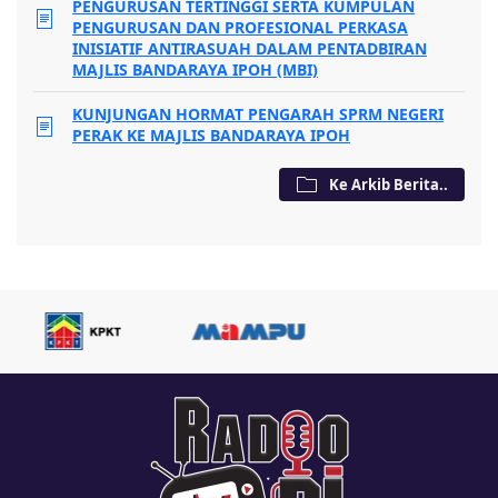
PENGURUSAN TERTINGGI SERTA KUMPULAN
PENGURUSAN DAN PROFESIONAL PERKASA
INISIATIF ANTIRASUAH DALAM PENTADBIRAN
MAJLIS BANDARAYA IPOH (MBI)
KUNJUNGAN HORMAT PENGARAH SPRM NEGERI
PERAK KE MAJLIS BANDARAYA IPOH
Ke Arkib Berita..