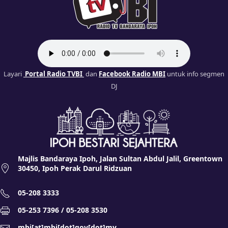
Layari
Portal Radio TVBI
dan
Facebook Radio MBI
untuk info segmen
DJ
Majlis Bandaraya Ipoh, Jalan Sultan Abdul Jalil, Greentown
30450, Ipoh Perak Darul Ridzuan
05-208 3333
05-253 7396 / 05-208 3530
mbi[at]mbi[dot]gov[dot]my