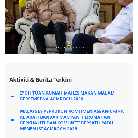
Aktiviti & Berita Terkini
IPOH TUAN RUMAH MAJLIS MAKAN MALAM
BERSEMPENA ACMROCH 2026
MALAYSIA PERKUKUH KOMITMEN ASEAN-CHINA
KE ARAH BANDAR MAMPAN, PERUMAHAN
BERKUALITI DAN KOMUNITI BERSATU PADU
MENERUSI ACMROCH 2026