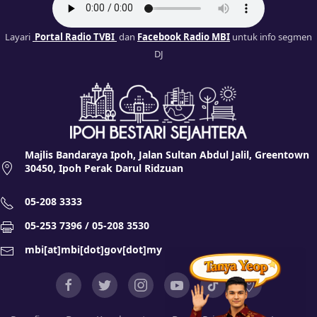
Layari
Portal Radio TVBI
dan
Facebook Radio MBI
untuk info segmen
DJ
Majlis Bandaraya Ipoh, Jalan Sultan Abdul Jalil, Greentown
30450, Ipoh Perak Darul Ridzuan
05-208 3333
05-253 7396 / 05-208 3530
mbi[at]mbi[dot]gov[dot]my