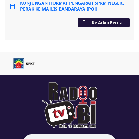
KUNJUNGAN HORMAT PENGARAH SPRM NEGERI
PERAK KE MAJLIS BANDARAYA IPOH
Ke Arkib Berita..