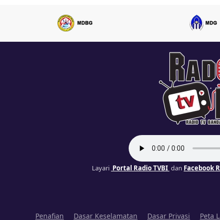
Layari
Portal Radio TVBI
dan
Facebook R
Penafian
Dasar Keselamatan
Dasar Privasi
Peta 