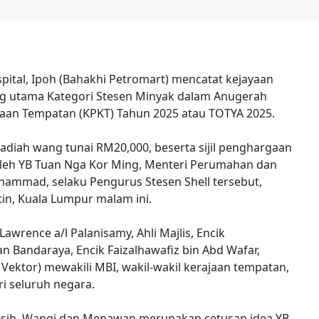
spital, Ipoh (Bahakhi Petromart) mencatat kejayaan
 utama Kategori Stesen Minyak dalam Anugerah
aan Tempatan (KPKT) Tahun 2025 atau TOTYA 2025.
adiah wang tunai RM20,000, beserta sijil penghargaan
 oleh YB Tuan Nga Kor Ming, Menteri Perumahan dan
hammad, selaku Pengurus Stesen Shell tersebut,
tin, Kuala Lumpur malam ini.
Lawrence a/l Palanisamy, Ahli Majlis, Encik
 Bandaraya, Encik Faizalhawafiz bin Abd Wafar,
ektor) mewakili MBI, wakil-wakil kerajaan tempatan,
ri seluruh negara.
rsih, Wangi dan Menawan merupakan cetusan idea YB