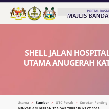
SHELL JALAN HOSPIT
UTAMA ANUGERAH KAT
Utama
Sumber
UTC Perak
Sorotan Penting
MINYAK ANUGERAH TANDAS TERBAIK KPKT 2025