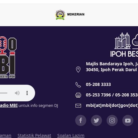
Majlis Bandaraya Ipoh, J
30450, Ipoh Perak Darul
05-208 3333
05-253 7396 / 05-208 353
mbi[at]mbi[dot]gov[do
adio MBI
untuk info segmen DJ
Laman
Statistik Pelawat
Soalan Lazim