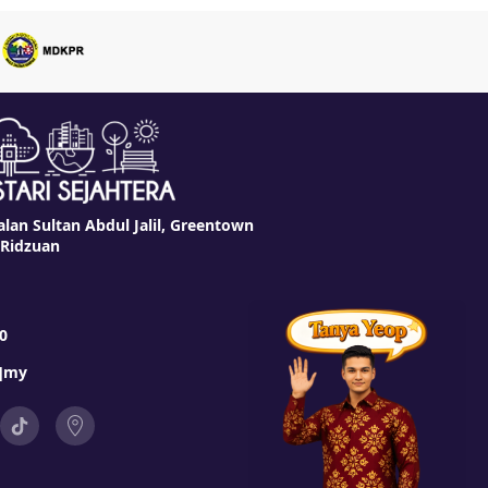
alan Sultan Abdul Jalil, Greentown
 Ridzuan
0
t]my