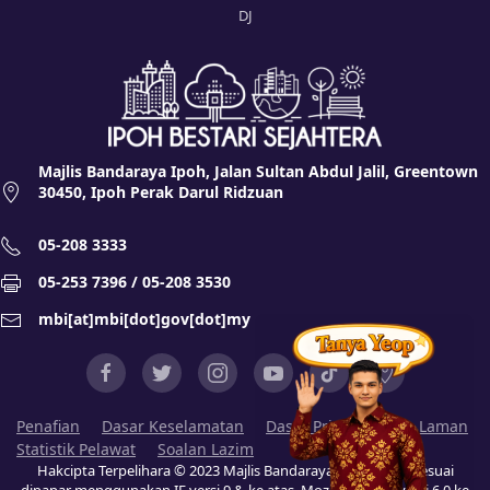
DJ
Majlis Bandaraya Ipoh, Jalan Sultan Abdul Jalil, Greentown
30450, Ipoh Perak Darul Ridzuan
05-208 3333
05-253 7396 / 05-208 3530
mbi[at]mbi[dot]gov[dot]my
Penafian
Dasar Keselamatan
Dasar Privasi
Peta Laman
Statistik Pelawat
Soalan Lazim
Hakcipta Terpelihara © 2023 Majlis Bandaraya Ipoh (MBI). Sesuai