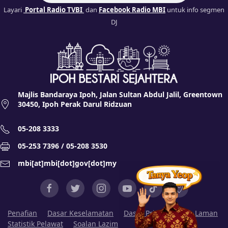
Layari
Portal Radio TVBI
dan
Facebook Radio MBI
untuk info segmen
DJ
Majlis Bandaraya Ipoh, Jalan Sultan Abdul Jalil, Greentown
30450, Ipoh Perak Darul Ridzuan
05-208 3333
05-253 7396 / 05-208 3530
mbi[at]mbi[dot]gov[dot]my
Penafian
Dasar Keselamatan
Dasar Privasi
Peta Laman
Statistik Pelawat
Soalan Lazim