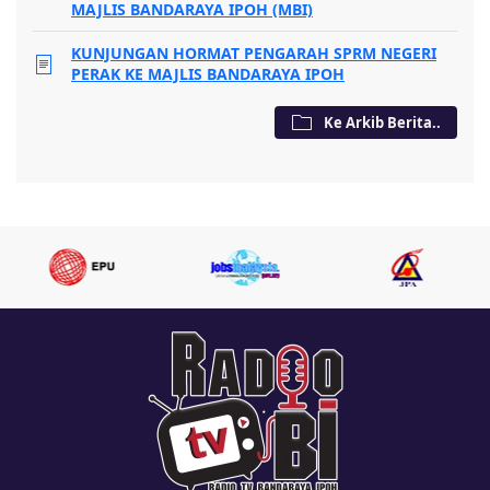
MAJLIS BANDARAYA IPOH (MBI)
KUNJUNGAN HORMAT PENGARAH SPRM NEGERI
PERAK KE MAJLIS BANDARAYA IPOH
Ke Arkib Berita..