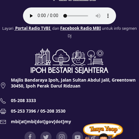
Layari
Portal Radio TVBI
dan
Facebook Radio MBI
untuk info segmen
DJ
Majlis Bandaraya Ipoh, Jalan Sultan Abdul Jalil, Greentown
30450, Ipoh Perak Darul Ridzuan
05-208 3333
05-253 7396 / 05-208 3530
mbi[at]mbi[dot]gov[dot]my