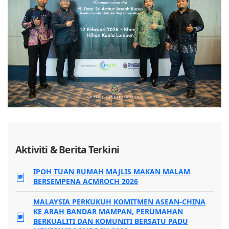
Aktiviti & Berita Terkini
IPOH TUAN RUMAH MAJLIS MAKAN MALAM
BERSEMPENA ACMROCH 2026
MALAYSIA PERKUKUH KOMITMEN ASEAN-CHINA
KE ARAH BANDAR MAMPAN, PERUMAHAN
BERKUALITI DAN KOMUNITI BERSATU PADU