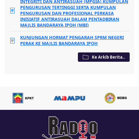
INTEGRITI DAN ANTIRASUAH (MPGIA) KUMPULAN
PENGURUSAN TERTINGGI SERTA KUMPULAN
PENGURUSAN DAN PROFESIONAL PERKASA
INISIATIF ANTIRASUAH DALAM PENTADBIRAN
MAJLIS BANDARAYA IPOH (MBI)
KUNJUNGAN HORMAT PENGARAH SPRM NEGERI
PERAK KE MAJLIS BANDARAYA IPOH
Ke Arkib Berita..