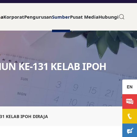
ma
Korporat
Pengurusan
Sumber
Pusat Media
Hubungi
N KE-131 KELAB IPOH
1 KELAB IPOH DIRAJA