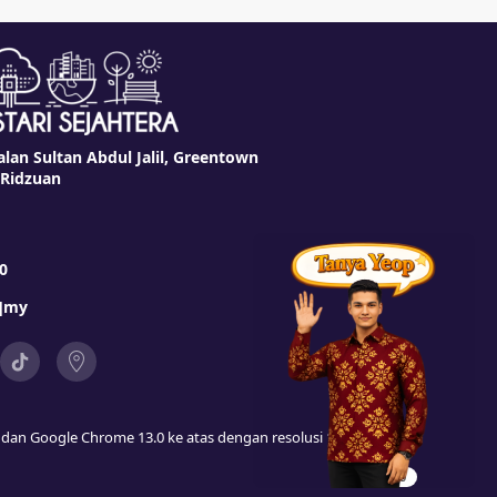
alan Sultan Abdul Jalil, Greentown
 Ridzuan
0
t]my
as dan Google Chrome 13.0 ke atas dengan resolusi 1024 x 768 ke
6994190