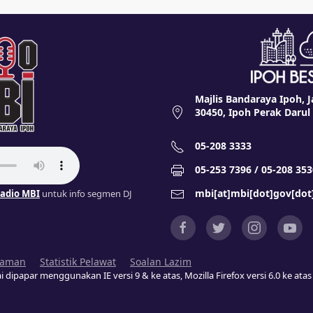
Majlis Bandaraya Ipoh, J
30450, Ipoh Perak Darul
05-208 3333
05-253 7396 / 05-208 353
mbi[at]mbi[dot]gov[do
adio MBI
untuk info segmen DJ
Laman
Statistik Pelawat
Soalan Lazim
i dipapar menggunakan IE versi 9 & ke atas, Mozilla Firefox versi 6.0 ke at