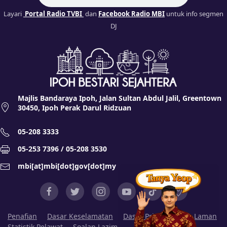
Layari
Portal Radio TVBI
dan
Facebook Radio MBI
untuk info segmen
DJ
Majlis Bandaraya Ipoh, Jalan Sultan Abdul Jalil, Greentown
30450, Ipoh Perak Darul Ridzuan
05-208 3333
05-253 7396 / 05-208 3530
mbi[at]mbi[dot]gov[dot]my
Penafian
Dasar Keselamatan
Dasar Privasi
Peta Laman
Statistik Pelawat
Soalan Lazim