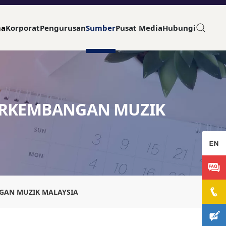
ma
Korporat
Pengurusan
Sumber
Pusat Media
Hubungi
ERKEMBANGAN MUZIK
GAN MUZIK MALAYSIA