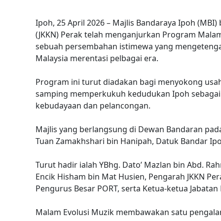
Ipoh, 25 April 2026 – Majlis Bandaraya Ipoh (MB
(JKKN) Perak telah menganjurkan Program Malam E
sebuah persembahan istimewa yang mengetenga
Malaysia merentasi pelbagai era.
Program ini turut diadakan bagi menyokong usa
samping memperkukuh kedudukan Ipoh sebagai ba
kebudayaan dan pelancongan.
Majlis yang berlangsung di Dewan Bandaran pada
Tuan Zamakhshari bin Hanipah, Datuk Bandar Ipoh 
Turut hadir ialah YBhg. Dato’ Mazlan bin Abd. Rah
Encik Hisham bin Mat Husien, Pengarah JKKN Per
Pengurus Besar PORT, serta Ketua-ketua Jabatan 
Malam Evolusi Muzik membawakan satu pengala