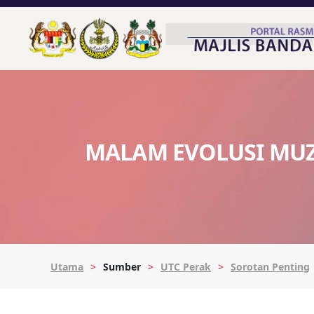
MALAM EVOLUSI MU
Utama
Sumber
UTC Perak
Sorotan Penting