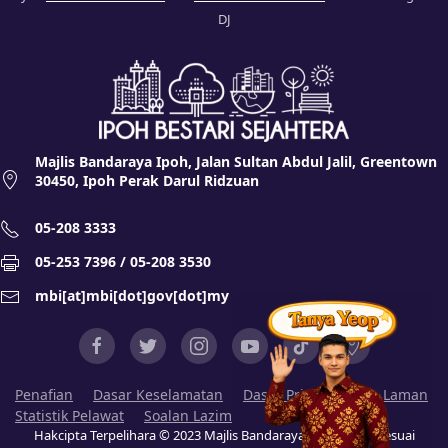
DJ
Majlis Bandaraya Ipoh, Jalan Sultan Abdul Jalil, Greentown
30450, Ipoh Perak Darul Ridzuan
05-208 3333
05-253 7396 / 05-208 3530
mbi[at]mbi[dot]gov[dot]my
Penafian
Dasar Keselamatan
Dasar Privasi
Peta Laman
Statistik Pelawat
Soalan Lazim
Hakcipta Terpelihara © 2023 Majlis Bandaraya Ipoh (MBI). Sesuai