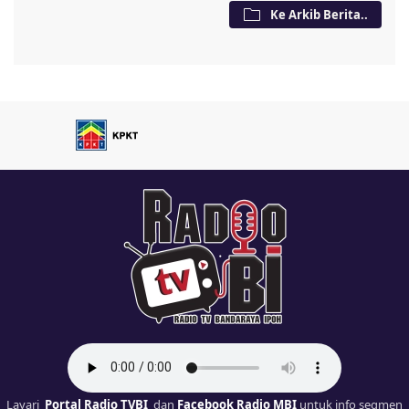
Ke Arkib Berita..
Layari
Portal Radio TVBI
dan
Facebook Radio MBI
untuk info segmen