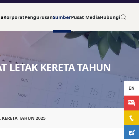
ma
Korporat
Pengurusan
Sumber
Pusat Media
Hubungi
T LETAK KERETA TAHUN
 KERETA TAHUN 2025