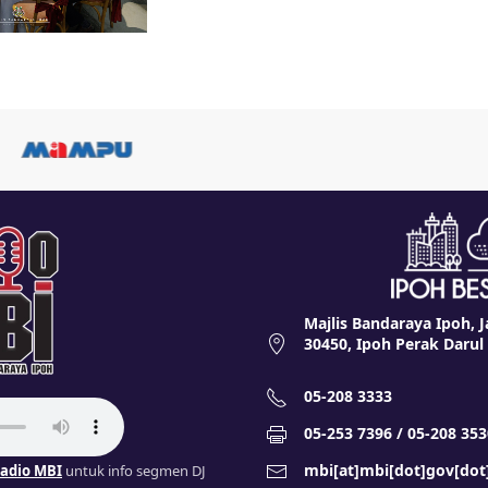
Majlis Bandaraya Ipoh, J
30450, Ipoh Perak Darul
05-208 3333
05-253 7396 / 05-208 353
mbi[at]mbi[dot]gov[do
adio MBI
untuk info segmen DJ