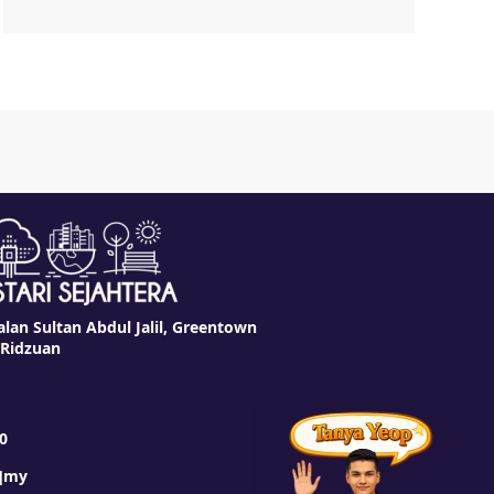
alan Sultan Abdul Jalil, Greentown
 Ridzuan
0
t]my