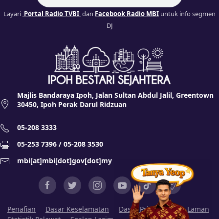
Layari
Portal Radio TVBI
dan
Facebook Radio MBI
untuk info segmen
DJ
Majlis Bandaraya Ipoh, Jalan Sultan Abdul Jalil, Greentown
30450, Ipoh Perak Darul Ridzuan
05-208 3333
05-253 7396 / 05-208 3530
mbi[at]mbi[dot]gov[dot]my
Penafian
Dasar Keselamatan
Dasar Privasi
Peta Laman