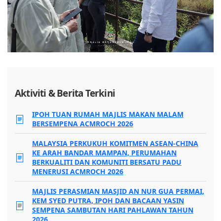
Aktiviti & Berita Terkini
IPOH TUAN RUMAH MAJLIS MAKAN MALAM
BERSEMPENA ACMROCH 2026
MALAYSIA PERKUKUH KOMITMEN ASEAN-CHINA
KE ARAH BANDAR MAMPAN, PERUMAHAN
BERKUALITI DAN KOMUNITI BERSATU PADU
MENERUSI ACMROCH 2026
MAJLIS PERASMIAN MASJID AN NUR GUA PERMAI,
KEM SYED PUTRA, IPOH DAN BACAAN YASIN
SEMPENA SAMBUTAN HARI PAHLAWAN TAHUN
2026