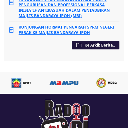
PENGURUSAN DAN PROFESIONAL PERKASA
INISIATIF ANTIRASUAH DALAM PENTADBIRAN
MAJLIS BANDARAYA IPOH (MBI)
KUNJUNGAN HORMAT PENGARAH SPRM NEGERI
PERAK KE MAJLIS BANDARAYA IPOH
Ke Arkib Berita..