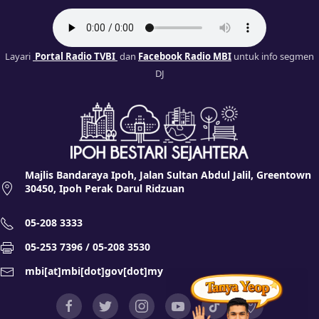
Layari
Portal Radio TVBI
dan
Facebook Radio MBI
untuk info segmen
DJ
Majlis Bandaraya Ipoh, Jalan Sultan Abdul Jalil, Greentown
30450, Ipoh Perak Darul Ridzuan
05-208 3333
05-253 7396 / 05-208 3530
mbi[at]mbi[dot]gov[dot]my