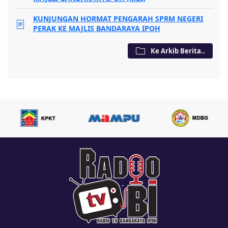
KUNJUNGAN HORMAT PENGARAH SPRM NEGERI
PERAK KE MAJLIS BANDARAYA IPOH
Ke Arkib Berita..