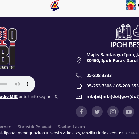
Majlis Bandaraya Ipoh, J
30450, Ipoh Perak Darul
05-208 3333
05-253 7396 / 05-208 353
mbi[at]mbi[dot]gov[do
adio MBI
untuk info segmen DJ
Laman
Statistik Pelawat
Soalan Lazim
i dipapar menggunakan IE versi 9 & ke atas, Mozilla Firefox versi 6.0 ke at