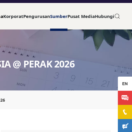
ma
Korporat
Pengurusan
Sumber
Pusat Media
Hubungi
IA @ PERAK 2026
026