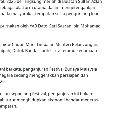
erak 2026 berlangsung meriah di Bulatan Sultan Azlan
26 sebagai platform utama dalam mengetengahkan
epada masyarakat tempatan serta pengunjung luar.
sempurnakan oleh YAB Dato’ Seri Saarani bin Mohamad,
n Chiew Choon Man, Timbalan Menteri Pelancongan,
anipah, Datuk Bandar Ipoh serta tetamu kenamaan
ni berkata, penganjuran Festival Budaya Malaysia
a negara sedang menggerakkan persiapan dan
26.
susun sepanjang festival, penganjuran ini bukan
lah turut menghidupkan ekonomi bandar menerusi
tempatan.