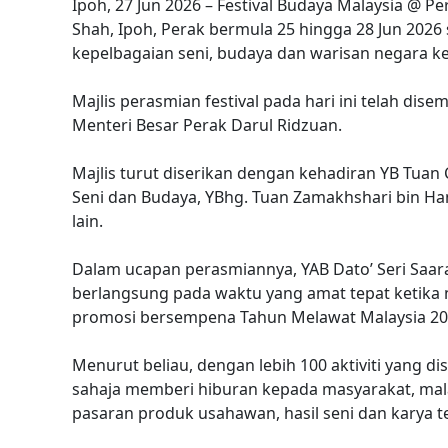
Ipoh, 27 Jun 2026 – Festival Budaya Malaysia @ P
Shah, Ipoh, Perak bermula 25 hingga 28 Jun 20
kepelbagaian seni, budaya dan warisan negara k
Majlis perasmian festival pada hari ini telah di
Menteri Besar Perak Darul Ridzuan.
Majlis turut diserikan dengan kehadiran YB Tua
Seni dan Budaya, YBhg. Tuan Zamakhshari bin H
lain.
Dalam ucapan perasmiannya, YAB Dato’ Seri Saara
berlangsung pada waktu yang amat tepat ketik
promosi bersempena Tahun Melawat Malaysia 20
Menurut beliau, dengan lebih 100 aktiviti yang di
sahaja memberi hiburan kepada masyarakat, ma
pasaran produk usahawan, hasil seni dan karya 