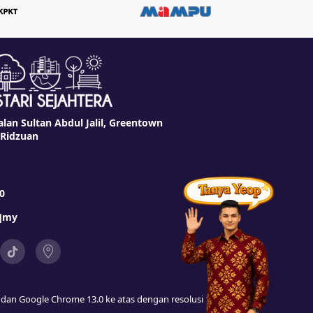
alan Sultan Abdul Jalil, Greentown
 Ridzuan
0
t]my
as dan Google Chrome 13.0 ke atas dengan resolusi 1024 x 768 ke