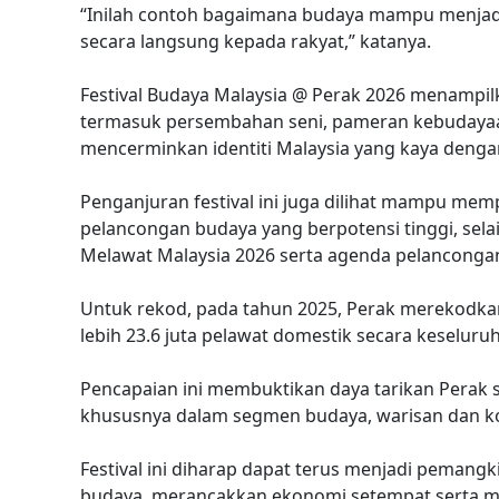
“Inilah contoh bagaimana budaya mampu menj
secara langsung kepada rakyat,” katanya.
Festival Budaya Malaysia @ Perak 2026 menampil
termasuk persembahan seni, pameran kebudayaan,
mencerminkan identiti Malaysia yang kaya dengan
Penganjuran festival ini juga dilihat mampu me
pelancongan budaya yang berpotensi tinggi, s
Melawat Malaysia 2026 serta agenda pelanconga
Untuk rekod, pada tahun 2025, Perak merekodkan
lebih 23.6 juta pelawat domestik secara keseluru
Pencapaian ini membuktikan daya tarikan Perak 
khususnya dalam segmen budaya, warisan dan k
Festival ini diharap dapat terus menjadi peman
budaya, merancakkan ekonomi setempat serta m