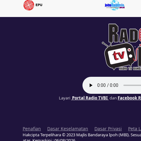
Layari
Portal Radio TVBI
dan
Facebook R
Penafian
Dasar Keselamatan
Dasar Privasi
Peta 
Hakcipta Terpelihara © 2023 Majlis Bandaraya Ipoh (MBI). Sesua
atas. Kemaskini :
06/08/2026
.