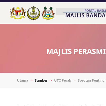
MAJLIS PERASMI
Utama
Sumber
UTC Perak
Sorotan Penting