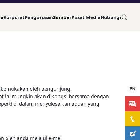
ma
Korporat
Pengurusan
Sumber
Pusat Media
Hubungi
ikemukakan oleh pengunjung.
t ini mungkin akan dikongsi bersama dengan
perti di dalam menyelesaikan aduan yang
n oleh anda melalui e-mel.