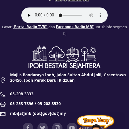
Layari
Portal Radio TVBI
dan
Facebook Radio MBI
untuk info segmen
DJ
Majlis Bandaraya Ipoh, Jalan Sultan Abdul Jalil, Greentown
30450, Ipoh Perak Darul Ridzuan
05-208 3333
05-253 7396 / 05-208 3530
mbi[at]mbi[dot]gov[dot]my