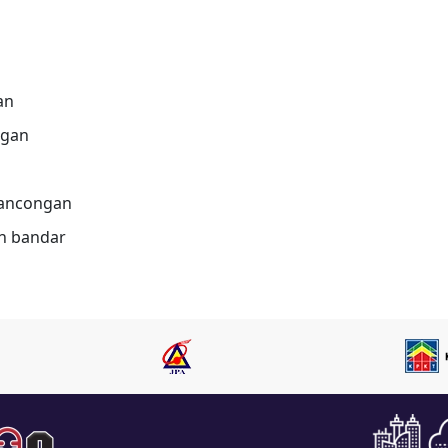
an
ggan
lancongan
n bandar