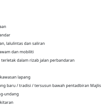
aan
andar
, lalulintas dan saliran
awam dan mobiliti
 terletak dalam rizab jalan perbandaran
 kawasan lapang
aru / tradisi / tersusun bawah pentadbiran Majlis
ang-undang
kitaran