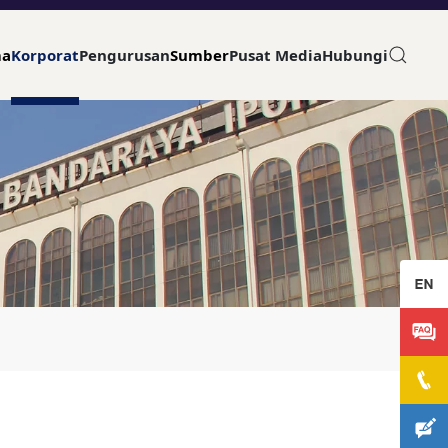
ma
Korporat
Pengurusan
Sumber
Pusat Media
Hubungi