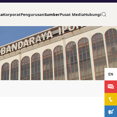
ma
Korporat
Pengurusan
Sumber
Pusat Media
Hubungi