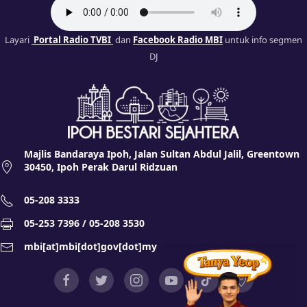
Layari
Portal Radio TVBI
dan
Facebook Radio MBI
untuk info segmen
DJ
Majlis Bandaraya Ipoh, Jalan Sultan Abdul Jalil, Greentown
30450, Ipoh Perak Darul Ridzuan
05-208 3333
05-253 7396 / 05-208 3530
mbi[at]mbi[dot]gov[dot]my