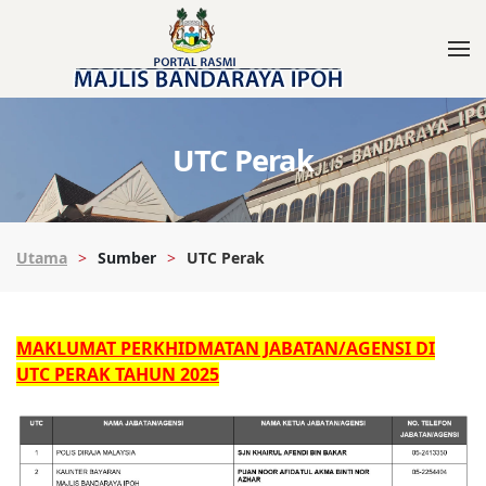
UTC Perak
Utama
Sumber
UTC Perak
MAKLUMAT PERKHIDMATAN JABATAN/AGENSI DI
UTC PERAK TAHUN 2025