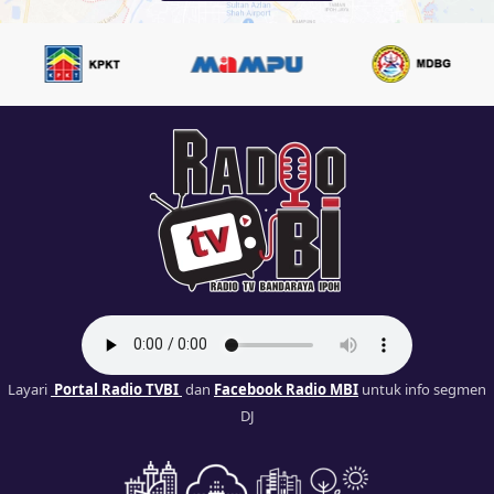
Layari
Portal Radio TVBI
dan
Facebook Radio MBI
untuk info segmen
DJ