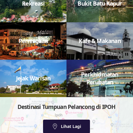
Rekreasi
Bukit Batu Kapur
Perniagaan
Kafe & Makanan
Perkhidmatan
Jejak Warisan
Perubatan
Destinasi Tumpuan Pelancong di IPOH
Lihat Lagi