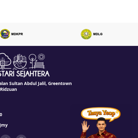
alan Sultan Abdul Jalil, Greentown
 Ridzuan
0
t]my