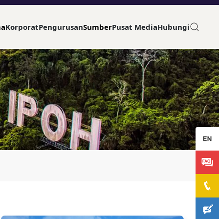
ma
Korporat
Pengurusan
Sumber
Pusat Media
Hubungi