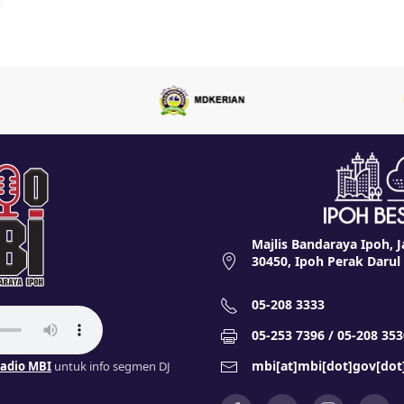
Majlis Bandaraya Ipoh, J
30450, Ipoh Perak Darul
05-208 3333
05-253 7396 / 05-208 353
mbi[at]mbi[dot]gov[do
adio MBI
untuk info segmen DJ