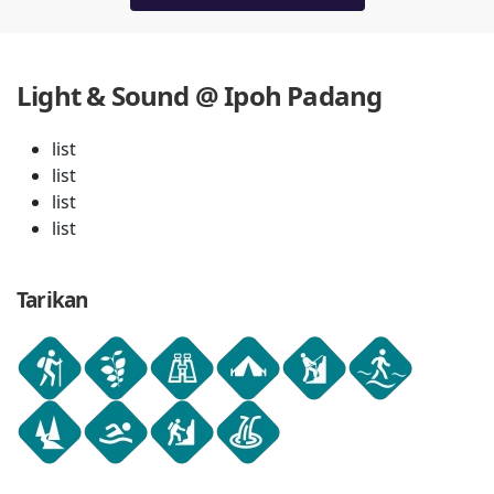
Light & Sound @ Ipoh Padang
list
list
list
list
Tarikan