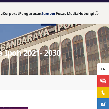
ma
Korporat
Pengurusan
Sumber
Pusat Media
Hubungi
 Ipoh 2021- 2030