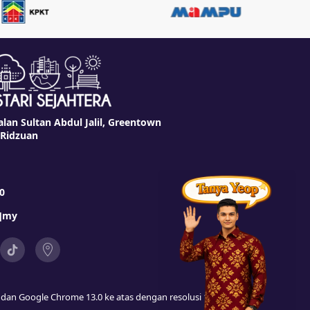
alan Sultan Abdul Jalil, Greentown
 Ridzuan
0
t]my
as dan Google Chrome 13.0 ke atas dengan resolusi 1024 x 768 ke