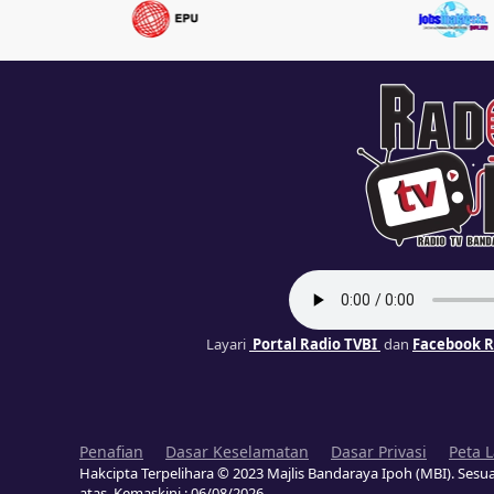
Layari
Portal Radio TVBI
dan
Facebook R
Penafian
Dasar Keselamatan
Dasar Privasi
Peta 
Hakcipta Terpelihara © 2023 Majlis Bandaraya Ipoh (MBI). Sesua
atas. Kemaskini :
06/08/2026
.