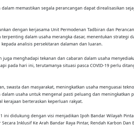
dalam memastikan segala perancangan dapat direalisasikan seja
ngunkan dengan kerjasama Unit Permodenan Tadbiran dan Peranc
terpenting dalam usaha merangka dasar, menentukan strategi dan
kepada analisis persekitaran dalaman dan luaran.
oh juga menghadapi tekanan dan cabaran dalam usaha menyediak
api pada hari ini, terutamanya situasi pasca COVID-19 perlu ditan
an, swasta dan masyarakat, meningkatkan usaha menguasai teknolo
 dalam usaha untuk mengenal pasti peluang dan meningkatkan 
 kerajaan berteraskan keperluan rakyat.
21 ini didukung dengan visi menjadikan Ipoh Bandar Wilayah Pint
cara Inklusif Ke Arah Bandar Raya Pintar, Rendah Karbon Dan Bes