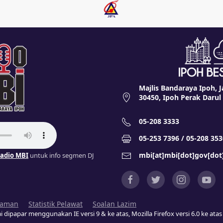
Majlis Bandaraya Ipoh, J
30450, Ipoh Perak Darul
05-208 3333
05-253 7396 / 05-208 353
mbi[at]mbi[dot]gov[do
adio MBI
untuk info segmen DJ
Laman
Statistik Pelawat
Soalan Lazim
i dipapar menggunakan IE versi 9 & ke atas, Mozilla Firefox versi 6.0 ke at