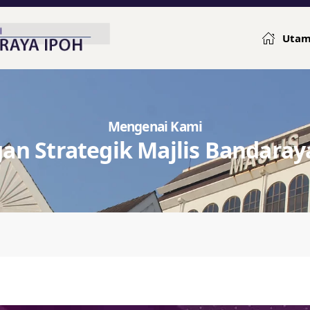
Uta
Mengenai Kami
an Strategik Majlis Bandaraya