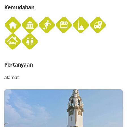
Kemudahan
Pertanyaan
alamat